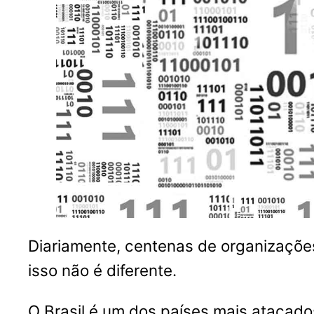
Diariamente, centenas de organizações
isso não é diferente.
O Brasil é um dos países mais atacado