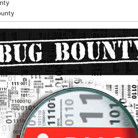
nty
ounty