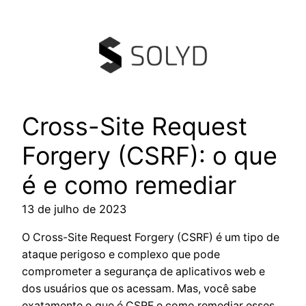
Pular
para
o
conteúdo
Cross-Site Request
Forgery (CSRF): o que
é e como remediar
13 de julho de 2023
O Cross-Site Request Forgery (CSRF) é um tipo de
ataque perigoso e complexo que pode
comprometer a segurança de aplicativos web e
dos usuários que os acessam. Mas, você sabe
exatamente o que é CSRF e como remediar esses