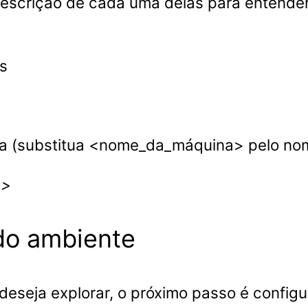
descrição de cada uma delas para entender 
is
ica (substitua <nome_da_máquina> pelo no
a>
 do ambiente
deseja explorar, o próximo passo é configu