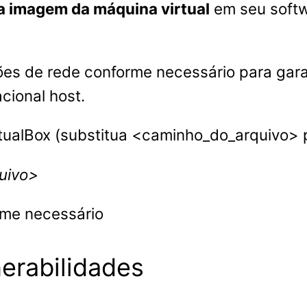
 a imagem da máquina virtual
em seu softw
ões de rede conforme necessário para garan
cional host.
irtualBox (substitua <caminho_do_arquivo> 
uivo>
rme necessário
nerabilidades