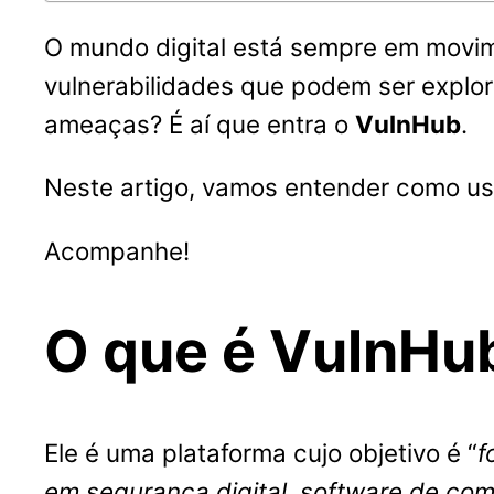
O mundo digital está sempre em movim
vulnerabilidades que podem ser explo
ameaças? É aí que entra o
VulnHub
.
Neste artigo, vamos entender como usa
Acompanhe!
O que é VulnHu
Ele é uma plataforma cujo objetivo é “
f
em segurança digital, software de co