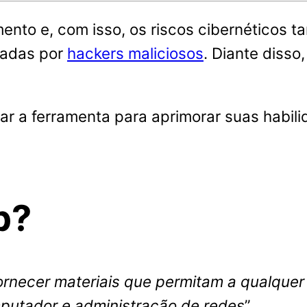
ento e, com isso, os riscos cibernéticos 
radas por
hackers maliciosos
. Diante diss
r a ferramenta para aprimorar suas habili
b?
ornecer materiais que permitam a qualquer 
mputador e administração de redes
”.