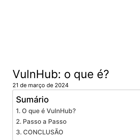
Pular
para
o
conteúdo
VulnHub: o que é?
21 de março de 2024
Sumário
O que é VulnHub?
Passo a Passo
CONCLUSÃO