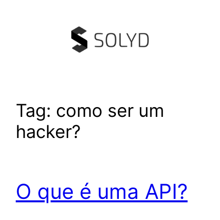
Pular
para
o
conteúdo
Tag:
como ser um
hacker?
O que é uma API?