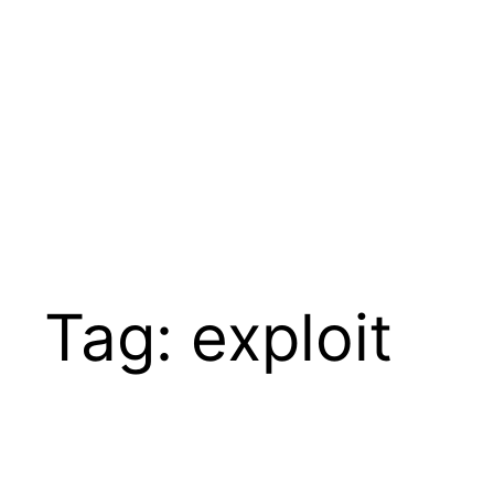
Pular
para
o
conteúdo
Tag:
exploit