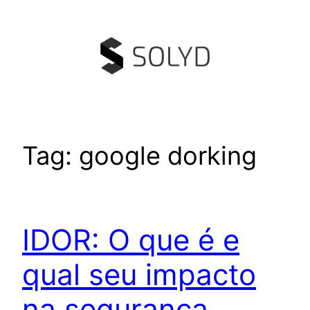
Pular
para
o
conteúdo
Tag:
google dorking
IDOR: O que é e
qual seu impacto
na segurança