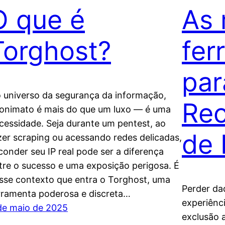
O que é
As 
Torghost?
fer
par
 universo da segurança da informação,
Re
onimato é mais do que um luxo — é uma
cessidade. Seja durante um pentest, ao
de
zer scraping ou acessando redes delicadas,
conder seu IP real pode ser a diferença
tre o sucesso e uma exposição perigosa. É
sse contexto que entra o Torghost, uma
Perder da
rramenta poderosa e discreta…
experiênc
de maio de 2025
exclusão a