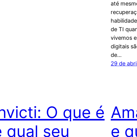
até mesmo
recuperaç
habilidade
de TI quan
vivemos e
digitais 
de…
29 de abr
nvicti: O que é
Ama
e qual seu
e q