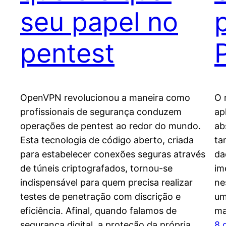
seu papel no
pentest
OpenVPN revolucionou a maneira como
O 
profissionais de segurança conduzem
ap
operações de pentest ao redor do mundo.
ab
Esta tecnologia de código aberto, criada
ta
para estabelecer conexões seguras através
da
de túneis criptografados, tornou-se
im
indispensável para quem precisa realizar
ne
testes de penetração com discrição e
um
eficiência. Afinal, quando falamos de
ma
segurança digital, a proteção da própria
8 