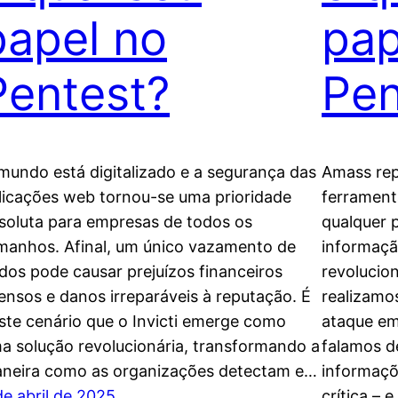
papel no
pap
Pentest?
Pen
mundo está digitalizado e a segurança das
Amass rep
licações web tornou-se uma prioridade
ferrament
soluta para empresas de todos os
qualquer 
manhos. Afinal, um único vazamento de
informaçã
dos pode causar prejuízos financeiros
revolucio
ensos e danos irreparáveis à reputação. É
realizamo
ste cenário que o Invicti emerge como
ataque em
a solução revolucionária, transformando a
falamos de
neira como as organizações detectam e…
informaçõ
de abril de 2025
crítica – 