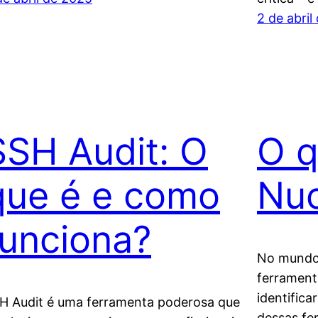
2 de abril
SSH Audit: O
O q
que é e como
Nuc
funciona?
No mundo 
ferrament
identifica
H Audit é uma ferramenta poderosa que
dessas fe