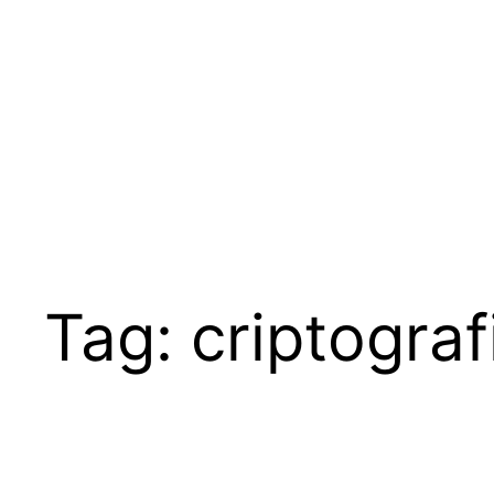
Pular
para
o
conteúdo
Tag:
criptograf